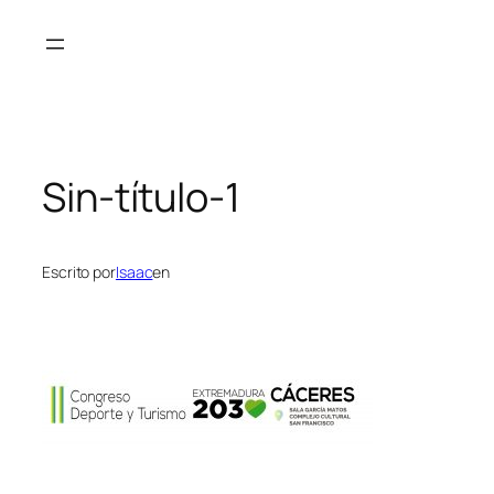
Saltar
al
contenido
Sin-título-1
Escrito por
Isaac
en