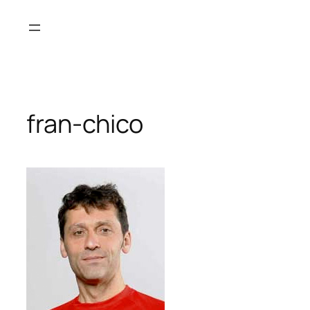
Saltar
al
contenido
fran-chico