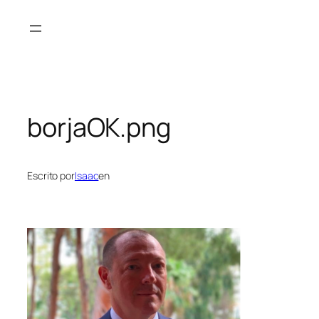
Saltar
al
contenido
borjaOK.png
Escrito por
Isaac
en